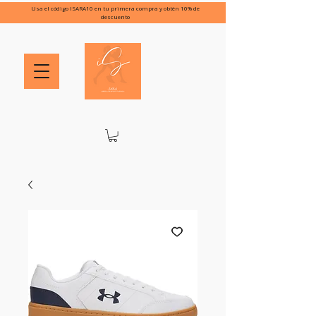
Usa el código ISARA10 en tu primera compra y obtén 10% de
descuento