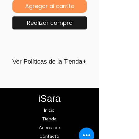
Agregar al carrito
Realizar compra
Ver Políticas de la Tienda
Para quienes formamos parte
de iSara nuestra principal
motivación es su satisfacción,
iSara
por ello nos guiamos por los
siguientes lineamientos para
Inicio
ofrecerlo y cumplirlo...
Tienda
Acerca de
Contacto