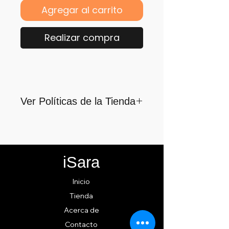
Agregar al carrito
Realizar compra
Ver Políticas de la Tienda
Para quienes formamos parte
de iSara nuestra principal
motivación es su satisfacción,
iSara
por ello nos guiamos por los
siguientes lineamientos para
Inicio
ofrecerlo y cumplirlo...
Tienda
Acerca de
Contacto