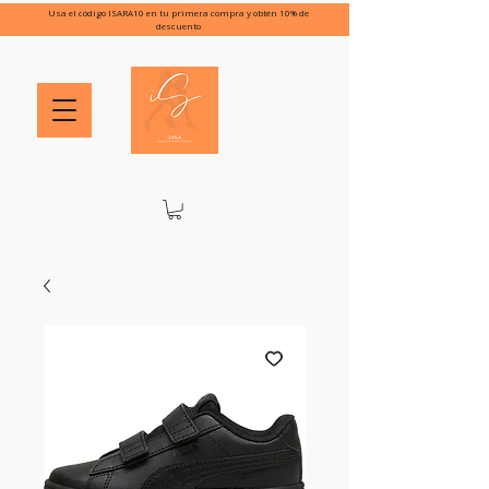
Usa el código ISARA10 en tu primera compra y obtén 10% de
descuento