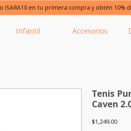
go ISARA10 en tu primera compra y obtén 10% 
Infantil
Accesorios
Tenis Pu
Caven 2.0
Prec
$1,249.00