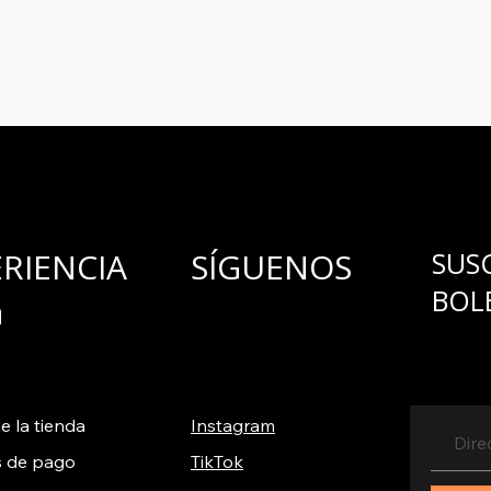
para ofrecerlo y c
ERIENCIA
SÍGUENOS
SUS
BOL
a
e la tienda
Instagram
 de pago
TikTok