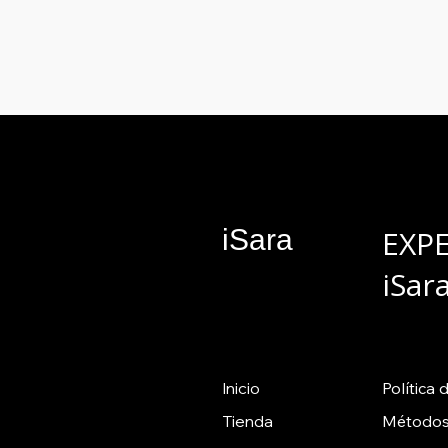
iSara
EXP
iSar
Inicio
Política
d
Tienda
Métodos