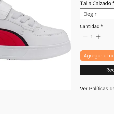
Talla Calzado
Elegir
Cantidad
*
Agregar al ca
Rea
Ver Políticas d
Para quienes for
principal motivaci
nos guiamos por l