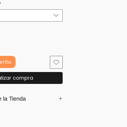
*
rrito
lizar compra
e la Tienda
mamos parte de iSara nuestra
ón es su satisfacción, por ello
os siguientes lineamientos