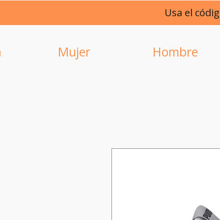
Usa el códi
a
Mujer
Hombre