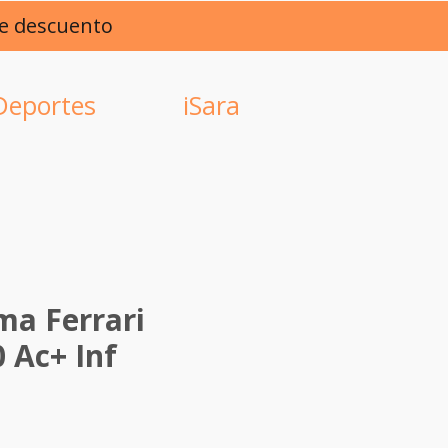
de descuento
Deportes
iSara
ma Ferrari
 Ac+ Inf
io