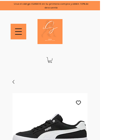
Usa el código ISARA10 en tu primera compra y obtén 10% de
descuento