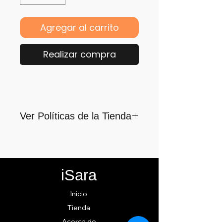
Agregar al carrito
Realizar compra
Ver Políticas de la Tienda
Para quienes formamos parte
de iSara nuestra principal
motivación es su satisfacción,
iSara
por ello nos guiamos por los
siguientes lineamientos para
Inicio
ofrecerlo y cumplirlo...
Tienda
Acerca de