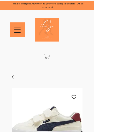
Usa el código ISARA10 en tu primera compra y obtén 10% de
descuento