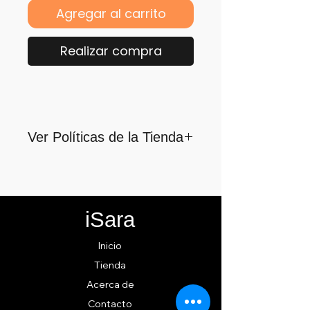
Agregar al carrito
Realizar compra
Ver Políticas de la Tienda
Para quienes formamos parte
de iSara nuestra principal
motivación es su satisfacción,
iSara
por ello nos guiamos por los
siguientes lineamientos para
Inicio
ofrecerlo y cumplirlo...
Tienda
Acerca de
Contacto