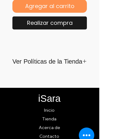
Agregar al carrito
Realizar compra
Ver Políticas de la Tienda
Para quienes formamos parte
de iSara nuestra principal
motivación es su satisfacción,
iSara
por ello nos guiamos por los
siguientes lineamientos para
Inicio
ofrecerlo y cumplirlo...
Tienda
Acerca de
Contacto