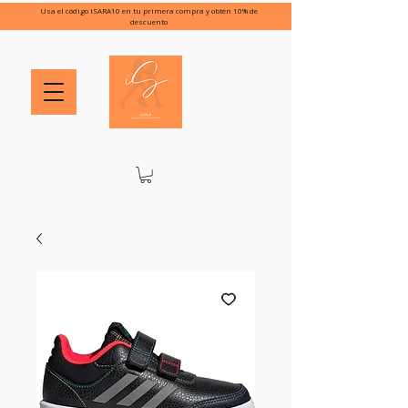
Usa el código ISARA10 en tu primera compra y obtén 10% de
descuento