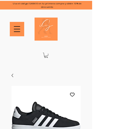
Usa el código ISARA10 en tu primera compra y obtén 10% de
descuento