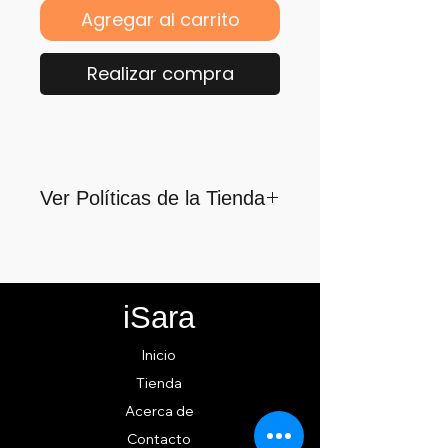
Agregar al carrito
Realizar compra
Ver Políticas de la Tienda
Para quienes formamos parte
de iSara nuestra principal
motivación es su satisfacción,
iSara
por ello nos guiamos por los
siguientes lineamientos para
Inicio
ofrecerlo y cumplirlo...
Tienda
Acerca de
Contacto