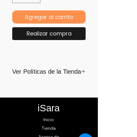
Agregar al carrito
Realizar compra
Ver Políticas de la Tienda
Para quienes formamos parte
de iSara nuestra principal
motivación es su satisfacción,
iSara
por ello nos guiamos por los
siguientes lineamientos para
Inicio
ofrecerlo y cumplirlo...
Tienda
Acerca de