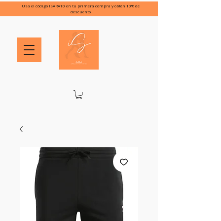
Usa el código ISARA10 en tu primera compra y obtén 10% de
descuento