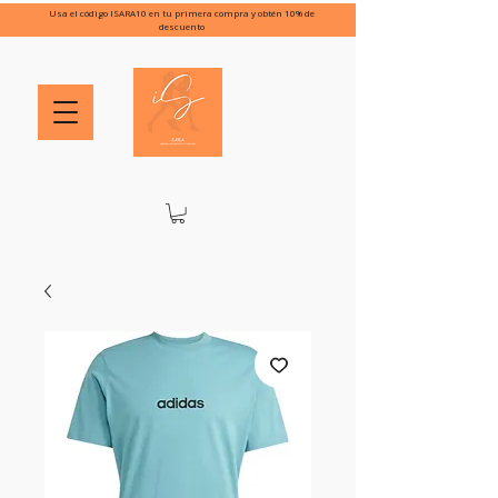
Usa el código ISARA10 en tu primera compra y obtén 10% de
descuento