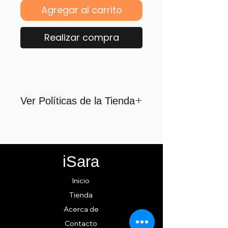
Agregar al carrito
Realizar compra
Ver Políticas de la Tienda
Para quienes formamos parte
de iSara nuestra principal
motivación es su satisfacción,
iSara
por ello nos guiamos por los
siguientes lineamientos para
Inicio
ofrecerlo y cumplirlo...
Tienda
Acerca de
Contacto