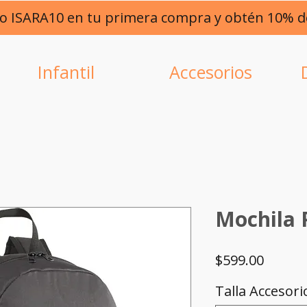
go ISARA10 en tu primera compra y obtén 10% 
Infantil
Accesorios
Mochila
Precio
$599.00
Talla Accesori