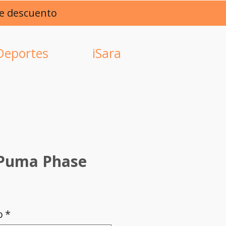
de descuento
Deportes
iSara
 Puma Phase
o
*