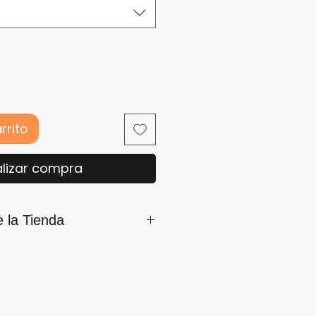
rrito
lizar compra
e la Tienda
mamos parte de iSara nuestra
ón es su satisfacción, por ello
os siguientes lineamientos
umplirlo...