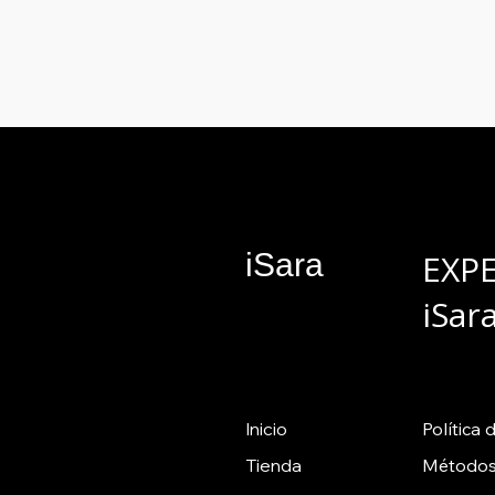
iSara
EXP
iSar
Inicio
Política
d
Tienda
Métodos