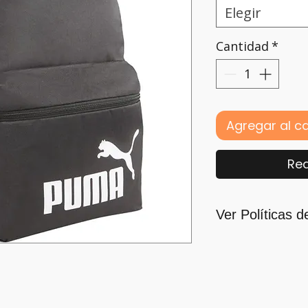
Elegir
Cantidad
*
Agregar al ca
Rea
Ver Políticas d
Para quienes for
principal motivaci
nos guiamos por l
para ofrecerlo y c