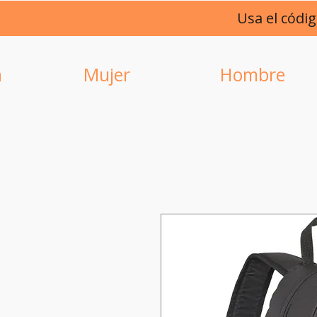
Usa el códi
a
Mujer
Hombre