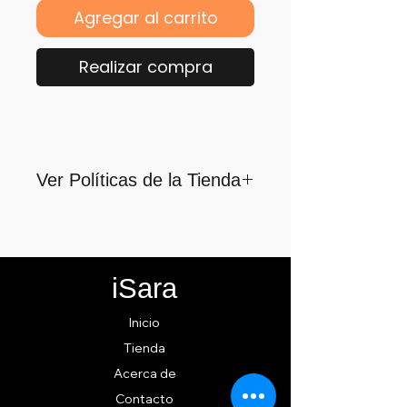
Agregar al carrito
Realizar compra
Ver Políticas de la Tienda
Para quienes formamos parte
de iSara nuestra principal
motivación es su satisfacción,
iSara
por ello nos guiamos por los
siguientes lineamientos para
Inicio
ofrecerlo y cumplirlo...
Tienda
Acerca de
Contacto