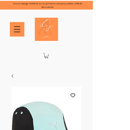
Usa el código ISARA10 en tu primera compra y obtén 10% de
descuento