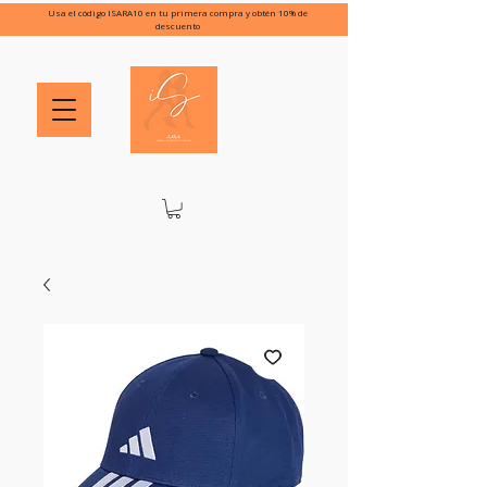
Usa el código ISARA10 en tu primera compra y obtén 10% de
descuento