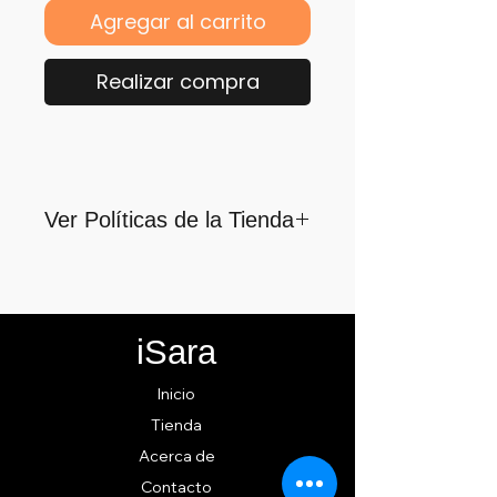
Agregar al carrito
Realizar compra
Ver Políticas de la Tienda
Para quienes formamos parte
de iSara nuestra principal
motivación es su satisfacción,
iSara
por ello nos guiamos por los
siguientes lineamientos para
Inicio
ofrecerlo y cumplirlo...
Tienda
Acerca de
Contacto