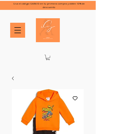
Usa el código ISARA10 en tu primera compra y obtén 10% de
descuento