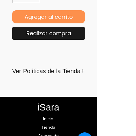
Agregar al carrito
Realizar compra
Ver Políticas de la Tienda
Para quienes formamos parte
de iSara nuestra principal
motivación es su satisfacción,
iSara
por ello nos guiamos por los
siguientes lineamientos para
Inicio
ofrecerlo y cumplirlo...
Tienda
Acerca de