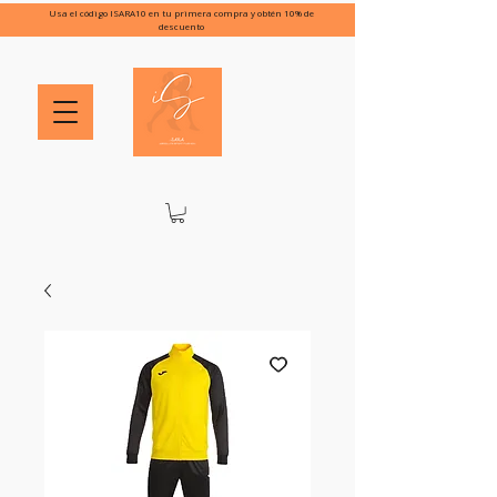
Usa el código ISARA10 en tu primera compra y obtén 10% de
descuento