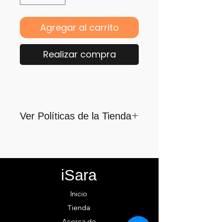
Agregar al carrito
Realizar compra
Ver Políticas de la Tienda
Para quienes formamos parte
de iSara nuestra principal
motivación es su satisfacción,
iSara
por ello nos guiamos por los
siguientes lineamientos para
Inicio
ofrecerlo y cumplirlo...
Tienda
Acerca de