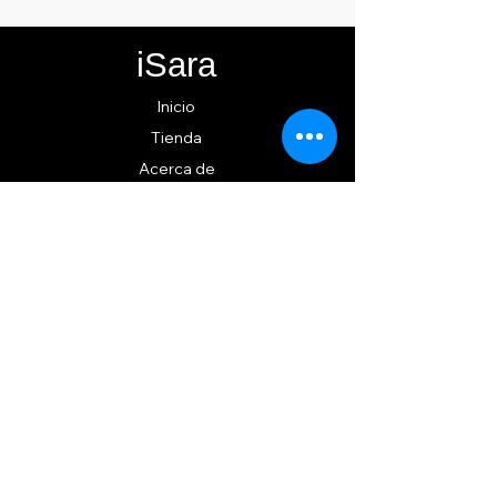
de iSara nuestra principal
motivación es su satisfacción,
iSara
por ello nos guiamos por los
siguientes lineamientos para
Inicio
ofrecerlo y cumplirlo...
Tienda
Acerca de
Contacto
EXPERIENCIA iSara
Política
de la tienda
Métodos de pago
SÍGUENOS
Instagram
TikTok