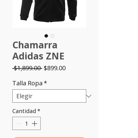
Chamarra
Adidas ZNE
Precio
Precio
 $1,899.00 
$899.00
de
Talla Ropa
*
oferta
Cantidad
*