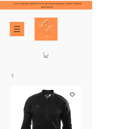
Usa el código ISARA10 en tu primera compra y obtén 10% de
descuento