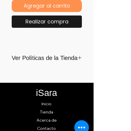
Agregar al carrito
Realizar compra
Ver Políticas de la Tienda
Para quienes formamos parte
de iSara nuestra principal
motivación es su satisfacción,
iSara
por ello nos guiamos por los
siguientes lineamientos para
Inicio
ofrecerlo y cumplirlo...
Tienda
Acerca de
Contacto