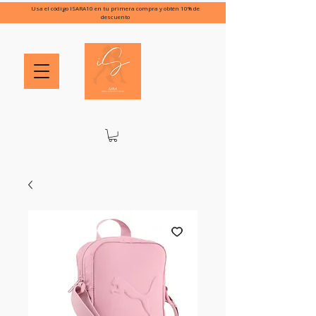
Usa el código ISARA10 en tu primera compra y obtén 10% de
descuento