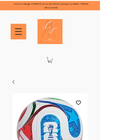
Usa el código ISARA10 en tu primera compra y obtén 10% de
descuento