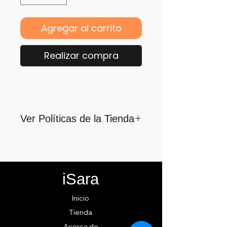
Agregar al carrito
Realizar compra
Ver Políticas de la Tienda
Para quienes formamos parte
de iSara nuestra principal
motivación es su satisfacción,
iSara
por ello nos guiamos por los
siguientes lineamientos para
Inicio
ofrecerlo y cumplirlo...
Tienda
Acerca de