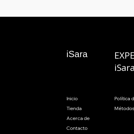
iSara
EXP
iSar
Inicio
Política
d
Tienda
Métodos
Acerca de
Contacto