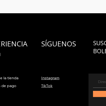
para ofrecerlo y c
ERIENCIA
SÍGUENOS
SUS
BOL
a
e la tienda
Instagram
 de pago
TikTok