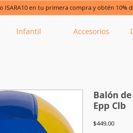
go ISARA10 en tu primera compra y obtén 10% 
Infantil
Accesorios
Balón de
Epp Clb
Precio
$449.00