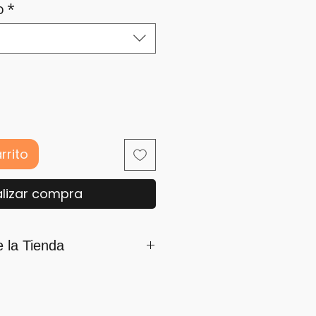
o
*
rrito
lizar compra
e la Tienda
mamos parte de iSara nuestra
ón es su satisfacción, por ello
os siguientes lineamientos