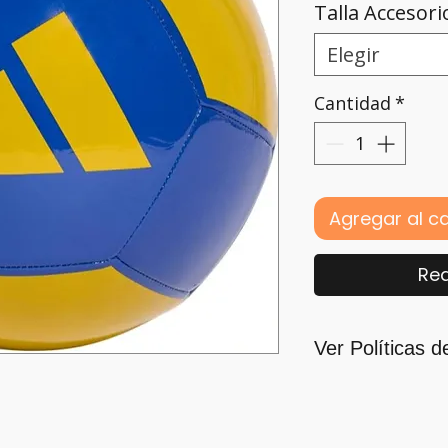
Talla Accesori
Elegir
Cantidad
*
Agregar al ca
Rea
Ver Políticas d
Para quienes for
principal motivaci
nos guiamos por l