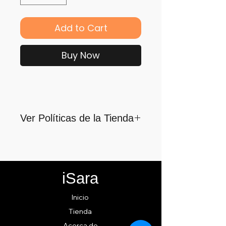
Add to Cart
Buy Now
Ver Políticas de la Tienda
Para quienes formamos parte
de iSara nuestra principal
motivación es su satisfacción,
iSara
por ello nos guiamos por los
siguientes lineamientos para
Inicio
ofrecerlo y cumplirlo...
Tienda
Acerca de