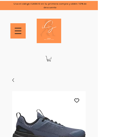
Usa el código ISARA10 en tu primera compra y obtén 10% de
descuento