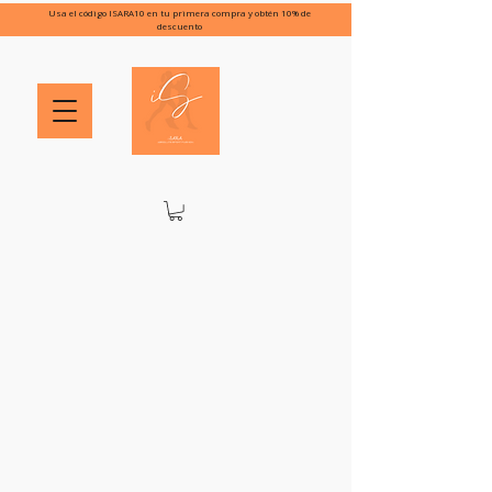
Usa el código ISARA10 en tu primera compra y obtén 10% de
descuento