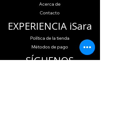
Acerca de
Contacto
EXPERIENCIA iSara
Política
de la tienda
Métodos de pago
SÍGUENOS
Instagram
TikTok
SUSCRIBETE A
NUESTRO
BOLETÍN