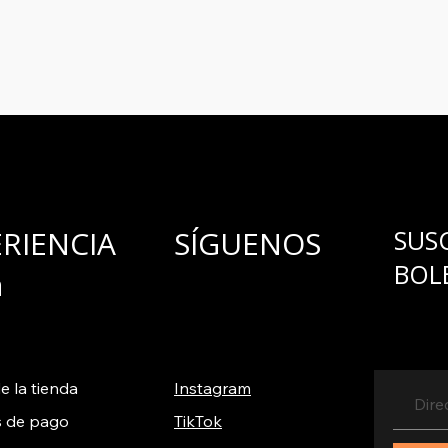
para ofrecerlo y c
ERIENCIA
SÍGUENOS
SUS
BOL
a
e la tienda
Instagram
 de pago
TikTok