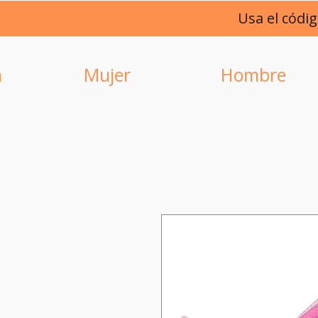
Usa el códi
a
Mujer
Hombre