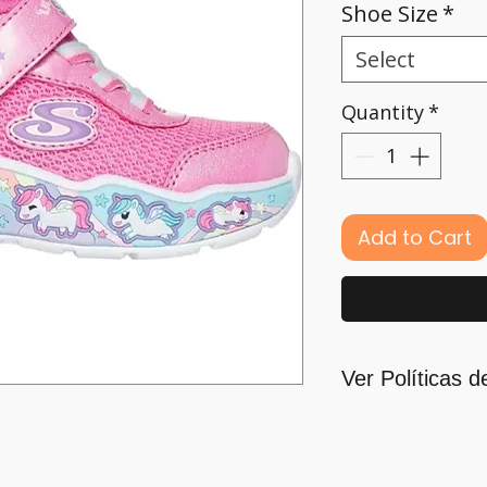
Shoe Size
*
Select
Quantity
*
Add to Cart
Ver Políticas d
Para quienes for
principal motivaci
nos guiamos por l