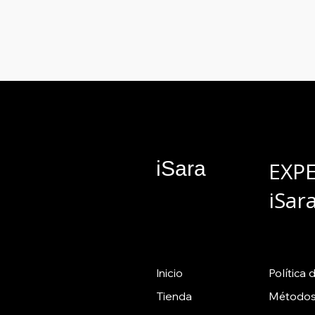
iSara
EXP
iSar
Inicio
Política
d
Tienda
Métodos