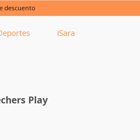
de descuento
Deportes
iSara
echers Play
rice