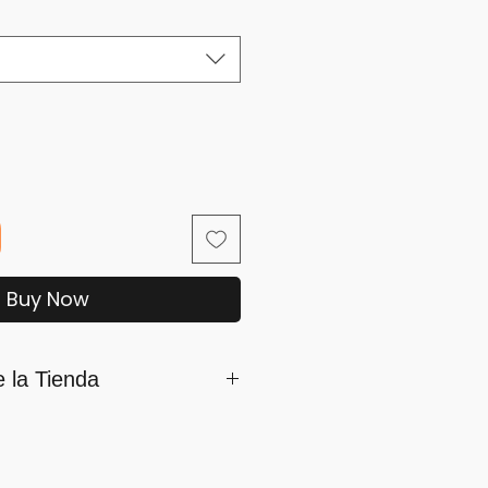
Buy Now
e la Tienda
mamos parte de iSara nuestra
ón es su satisfacción, por ello
os siguientes lineamientos