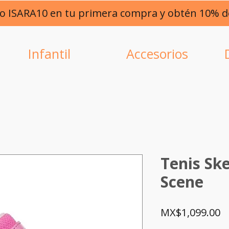
go ISARA10 en tu primera compra y obtén 10% 
Infantil
Accesorios
Tenis Sk
Scene
P
MX$1,099.00