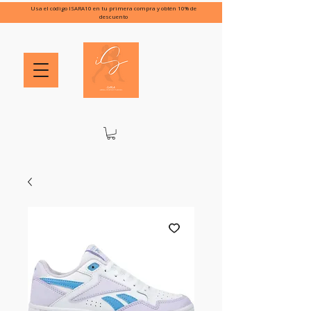
Usa el código ISARA10 en tu primera compra y obtén 10% de
descuento