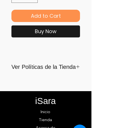
Add to Cart
Buy Now
Ver Políticas de la Tienda
Para quienes formamos parte
de iSara nuestra principal
motivación es su satisfacción,
iSara
por ello nos guiamos por los
siguientes lineamientos para
Inicio
ofrecerlo y cumplirlo...
Tienda
Acerca de