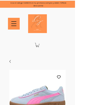
Usa el código ISARA10 en tu primera compra y obtén 10% de
descuento