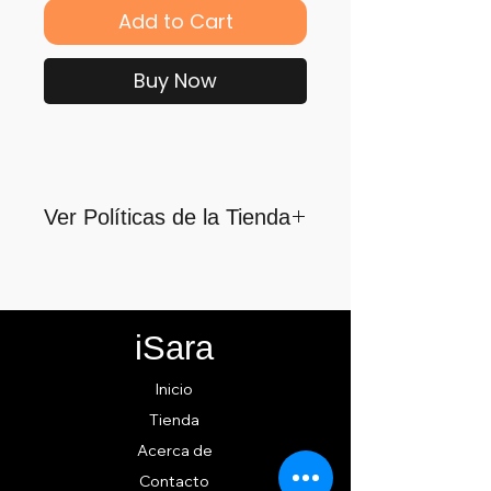
Add to Cart
Buy Now
Ver Políticas de la Tienda
Para quienes formamos parte
de iSara nuestra principal
motivación es su satisfacción,
iSara
por ello nos guiamos por los
siguientes lineamientos para
Inicio
ofrecerlo y cumplirlo...
Tienda
Acerca de
Contacto