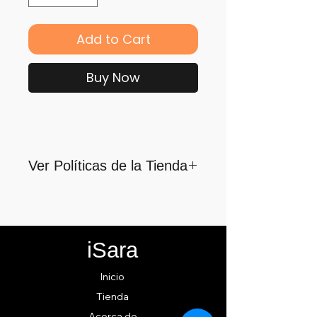
Add to Cart
Buy Now
Ver Políticas de la Tienda
Para quienes formamos parte
de iSara nuestra principal
motivación es su satisfacción,
iSara
por ello nos guiamos por los
siguientes lineamientos para
Inicio
ofrecerlo y cumplirlo...
Tienda
Acerca de