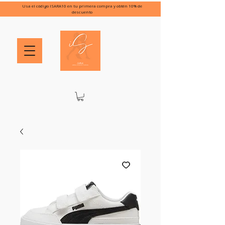
Usa el código ISARA10 en tu primera compra y obtén 10% de
descuento