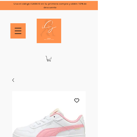
Usa el código ISARA10 en tu primera compra y obtén 10% de
descuento