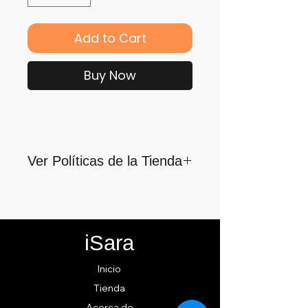
Add to Cart
Buy Now
Ver Políticas de la Tienda
Para quienes formamos parte
de iSara nuestra principal
motivación es su satisfacción,
iSara
por ello nos guiamos por los
siguientes lineamientos para
Inicio
ofrecerlo y cumplirlo...
Tienda
Acerca de