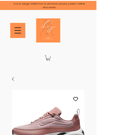
Usa el código ISARA10 en tu primera compra y obtén 10% de
descuento