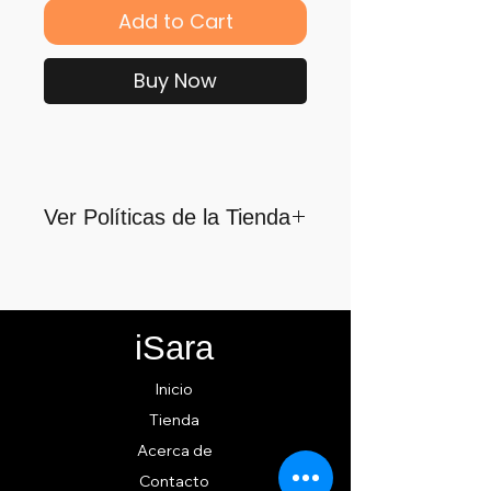
Add to Cart
Buy Now
Ver Políticas de la Tienda
Para quienes formamos parte
de iSara nuestra principal
motivación es su satisfacción,
iSara
por ello nos guiamos por los
siguientes lineamientos para
Inicio
ofrecerlo y cumplirlo...
Tienda
Acerca de
Contacto