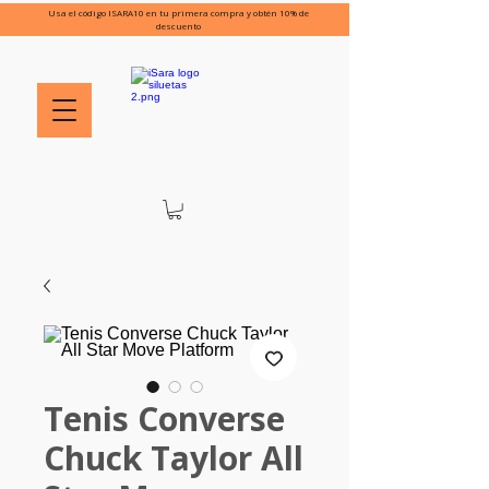
Usa el código ISARA10 en tu primera compra y obtén 10% de
descuento
Tenis Converse
Chuck Taylor All