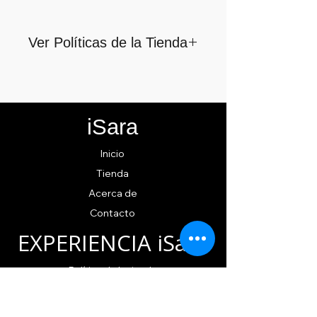
Ver Políticas de la Tienda
Para quienes formamos parte
de iSara nuestra principal
motivación es su satisfacción,
iSara
por ello nos guiamos por los
siguientes lineamientos para
Inicio
ofrecerlo y cumplirlo...
Tienda
Acerca de
Contacto
EXPERIENCIA iSara
Política
de la tienda
Métodos de pago