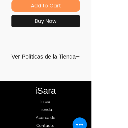
Add to Cart
Buy Now
Ver Políticas de la Tienda
Para quienes formamos parte
de iSara nuestra principal
motivación es su satisfacción,
iSara
por ello nos guiamos por los
siguientes lineamientos para
Inicio
ofrecerlo y cumplirlo...
Tienda
Acerca de
Contacto