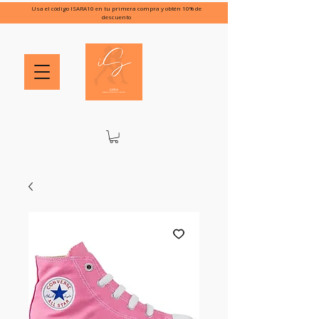
Usa el código ISARA10 en tu primera compra y obtén 10% de
descuento