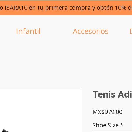
go ISARA10 en tu primera compra y obtén 10% 
Infantil
Accesorios
Tenis Ad
Pri
MX$979.00
Shoe Size
*