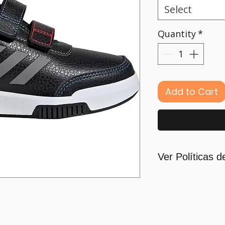
Select
Quantity
*
Add to Cart
Ver Políticas d
Para quienes for
principal motivaci
nos guiamos por l
para ofrecerlo y c