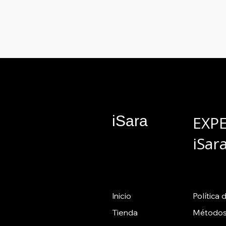
iSara
EXP
iSar
Inicio
Política
d
Tienda
Métodos