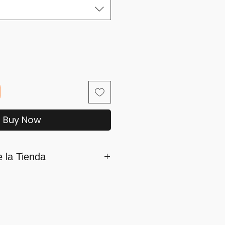
Buy Now
e la Tienda
mamos parte de iSara nuestra
ón es su satisfacción, por ello
os siguientes lineamientos
umplirlo...