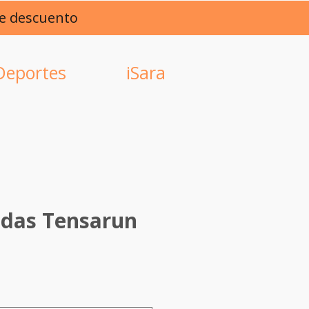
de descuento
Deportes
iSara
idas Tensarun
ce