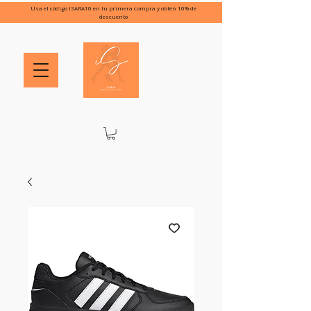
Usa el código ISARA10 en tu primera compra y obtén 10% de
descuento