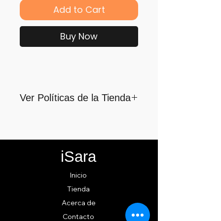
Add to Cart
Buy Now
Ver Políticas de la Tienda
Para quienes formamos parte
de iSara nuestra principal
motivación es su satisfacción,
iSara
por ello nos guiamos por los
siguientes lineamientos para
Inicio
ofrecerlo y cumplirlo...
Tienda
Acerca de
Contacto