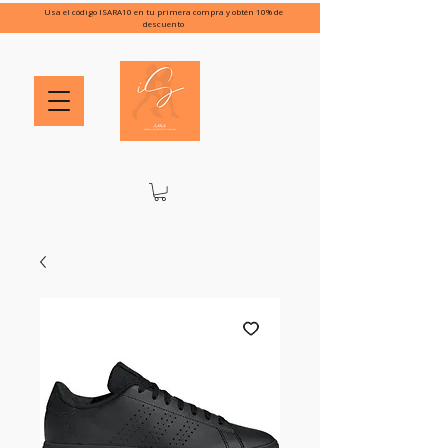
Usa el código ISARA10 en tu primera compra y obtén 10% de
descuento