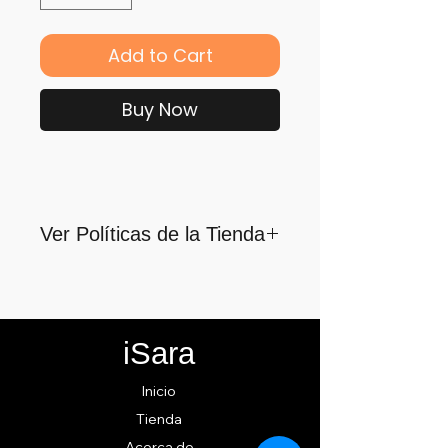
Add to Cart
Buy Now
Ver Políticas de la Tienda
Para quienes formamos parte
de iSara nuestra principal
motivación es su satisfacción,
iSara
por ello nos guiamos por los
siguientes lineamientos para
Inicio
ofrecerlo y cumplirlo...
Tienda
Acerca de