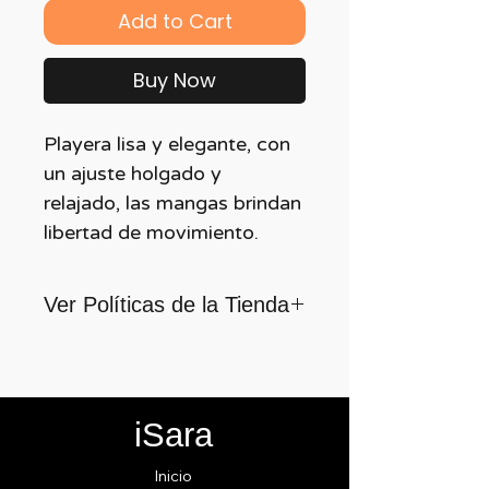
Add to Cart
Buy Now
Playera lisa y elegante, con
un ajuste holgado y
relajado, las mangas brindan
libertad de movimiento.
Ver Políticas de la Tienda
Para quienes formamos parte
de iSara nuestra principal
motivación es su satisfacción,
iSara
por ello nos guiamos por los
siguientes lineamientos para
Inicio
ofrecerlo y cumplirlo...