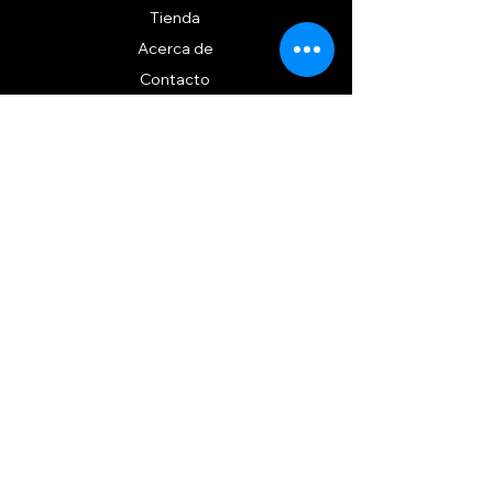
Tienda
Acerca de
Contacto
EXPERIENCIA iSara
Política
de la tienda
Métodos de pago
SÍGUENOS
Instagram
TikTok
SUSCRIBETE A
NUESTRO
BOLETÍN