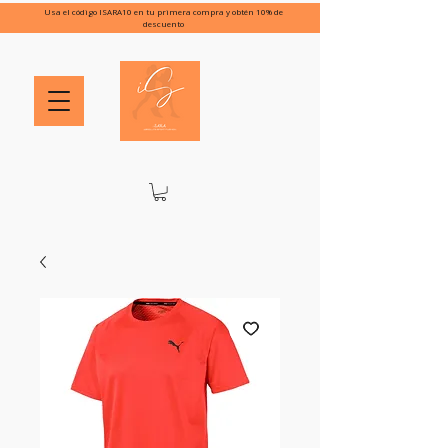
Usa el código ISARA10 en tu primera compra y obtén 10% de
descuento