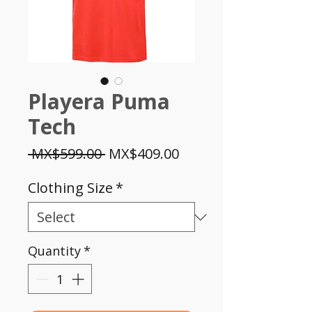
Playera Puma
Tech
Regular
Sale
 MX$599.00 
MX$409.00
Price
Price
Clothing Size
*
Quantity
*