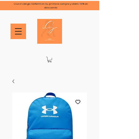
Usa el código ISARA10 en tu primera compra y obtén 10% de
descuento