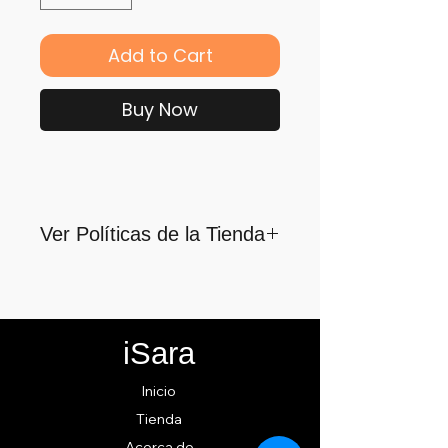
Add to Cart
Buy Now
Ver Políticas de la Tienda
Para quienes formamos parte
de iSara nuestra principal
motivación es su satisfacción,
iSara
por ello nos guiamos por los
siguientes lineamientos para
Inicio
ofrecerlo y cumplirlo...
Tienda
Acerca de