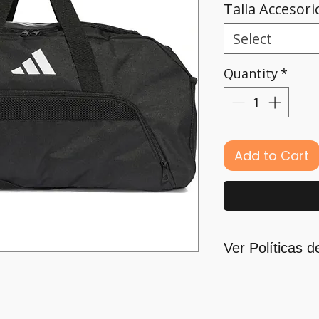
Talla Accesori
Select
Quantity
*
Add to Cart
Ver Políticas d
Para quienes for
principal motivaci
nos guiamos por l