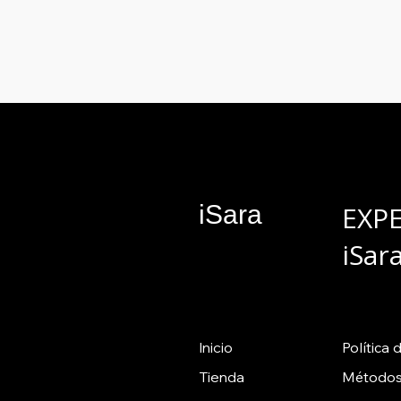
iSara
EXP
iSar
Inicio
Política
d
Tienda
Métodos