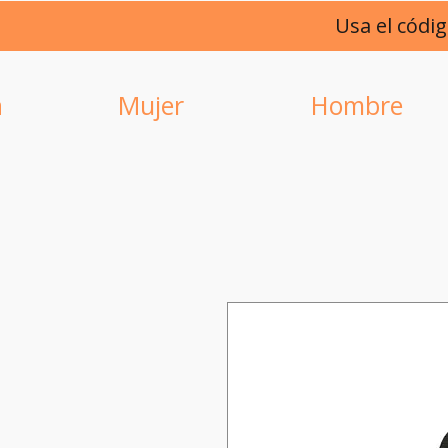
Usa el códi
a
Mujer
Hombre