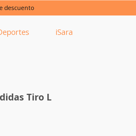
de descuento
Deportes
iSara
didas Tiro L
ce