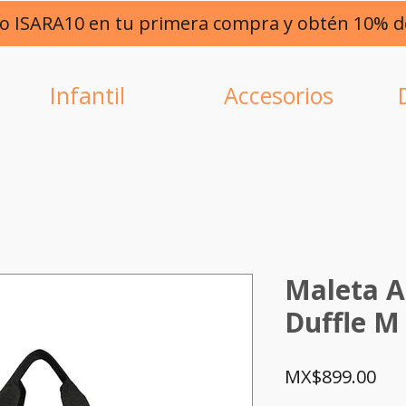
go ISARA10 en tu primera compra y obtén 10% 
Infantil
Accesorios
Maleta A
Duffle M
Pri
MX$899.00