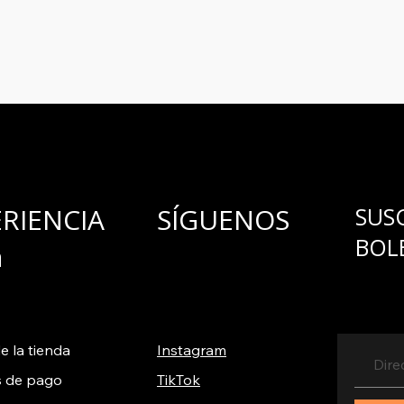
para ofrecerlo y c
ERIENCIA
SÍGUENOS
SUS
BOL
a
e la tienda
Instagram
 de pago
TikTok