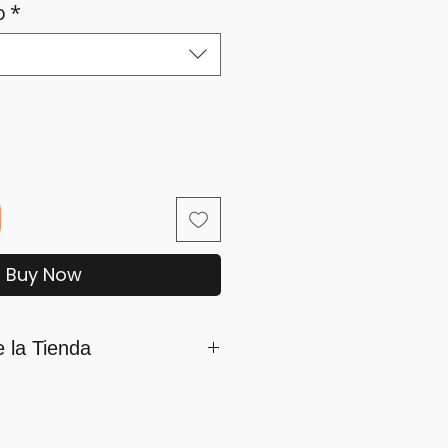
o
*
Buy Now
e la Tienda
mamos parte de iSara nuestra
ón es su satisfacción, por ello
os siguientes lineamientos