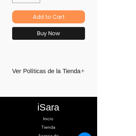
Add to Cart
Buy Now
Ver Políticas de la Tienda
Para quienes formamos parte
de iSara nuestra principal
motivación es su satisfacción,
iSara
por ello nos guiamos por los
siguientes lineamientos para
Inicio
ofrecerlo y cumplirlo...
Tienda
Acerca de