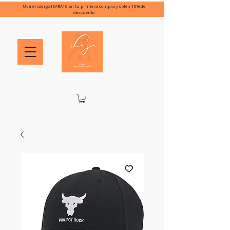
Usa el código ISARA10 en tu primera compra y obtén 10% de
descuento