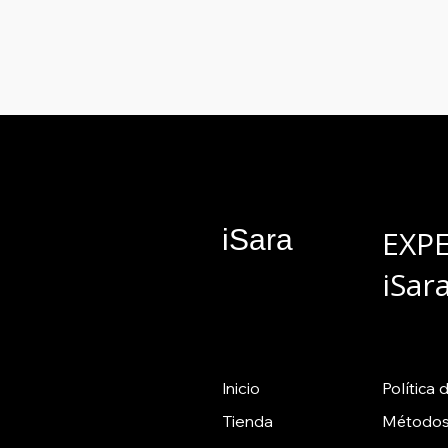
iSara
EXP
iSar
Inicio
Política
d
Tienda
Métodos