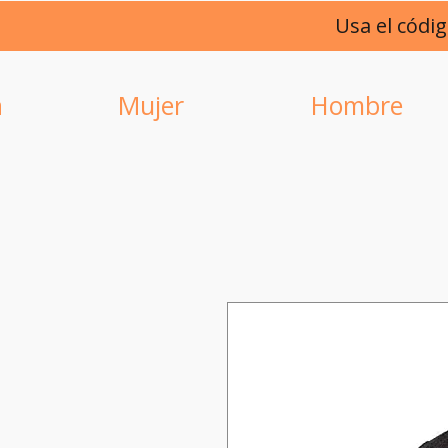
Usa el códi
a
Mujer
Hombre