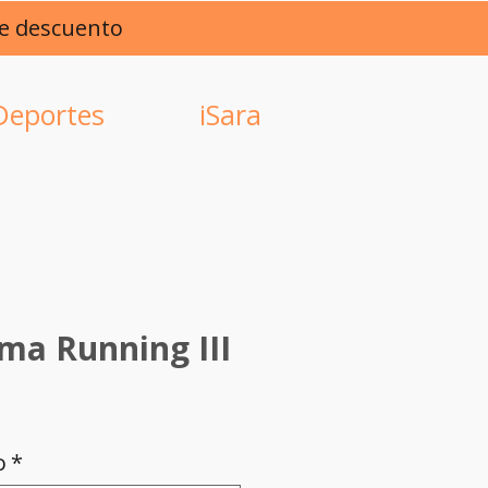
de descuento
Deportes
iSara
ma Running III
ce
o
*