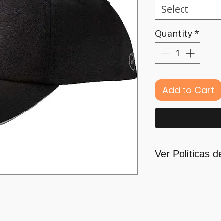
Select
Quantity
*
Add to Cart
Ver Políticas d
Para quienes for
principal motivaci
nos guiamos por l
para ofrecerlo y c