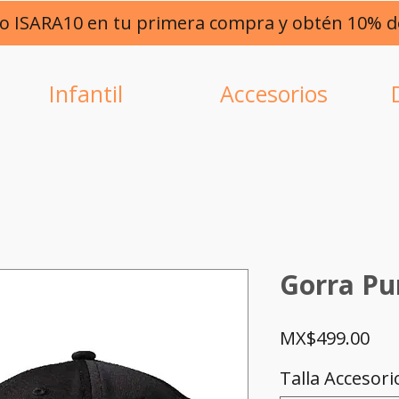
go ISARA10 en tu primera compra y obtén 10% 
Infantil
Accesorios
Gorra Pu
Pri
MX$499.00
Talla Accesori