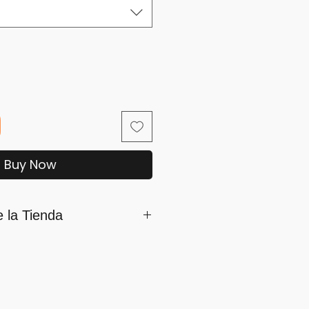
Buy Now
e la Tienda
mamos parte de iSara nuestra
ón es su satisfacción, por ello
os siguientes lineamientos
umplirlo...