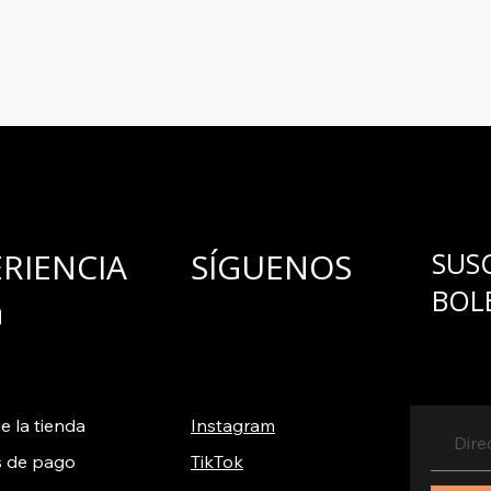
para ofrecerlo y c
ERIENCIA
SÍGUENOS
SUS
BOL
a
e la tienda
Instagram
 de pago
TikTok