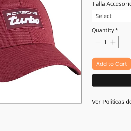
Talla Accesori
Select
Quantity
*
Add to Cart
Ver Políticas d
Para quienes for
principal motivaci
nos guiamos por l