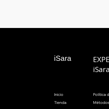
iSara
EXP
iSar
Inicio
Política
d
Tienda
Métodos