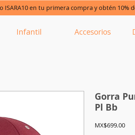
go ISARA10 en tu primera compra y obtén 10% 
Infantil
Accesorios
Gorra P
Pl Bb
Pri
MX$699.00