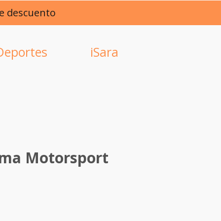
de descuento
Deportes
iSara
uma Motorsport
ce