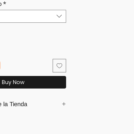
o
*
Buy Now
e la Tienda
mamos parte de iSara nuestra
ón es su satisfacción, por ello
os siguientes lineamientos