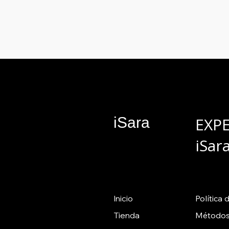
iSara
EXP
iSar
Inicio
Política
d
Tienda
Métodos