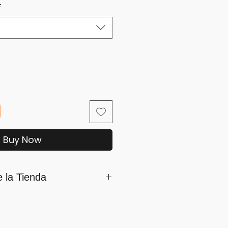
*
Buy Now
e la Tienda
mamos parte de iSara nuestra
ón es su satisfacción, por ello
os siguientes lineamientos