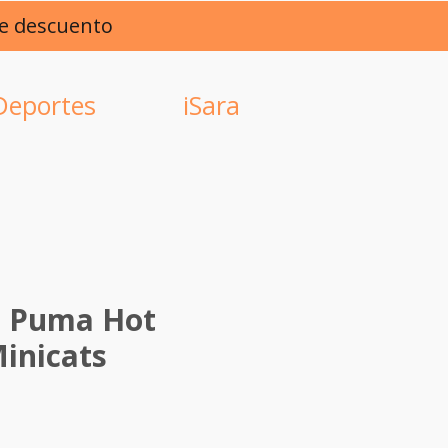
de descuento
Deportes
iSara
o Puma Hot
inicats
ce