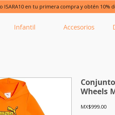
go ISARA10 en tu primera compra y obtén 10% 
Infantil
Accesorios
Conjunt
Wheels M
Pri
MX$999.00