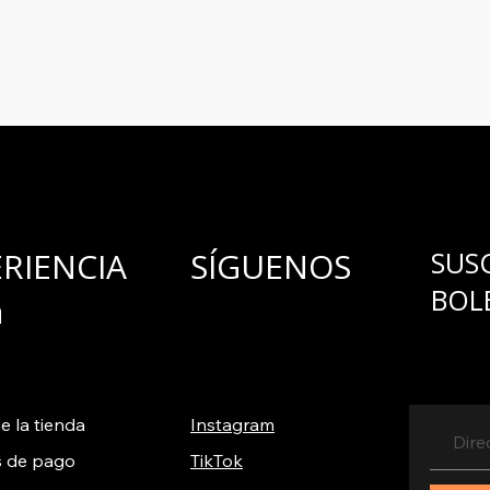
para ofrecerlo y c
ERIENCIA
SÍGUENOS
SUS
BOL
a
e la tienda
Instagram
 de pago
TikTok