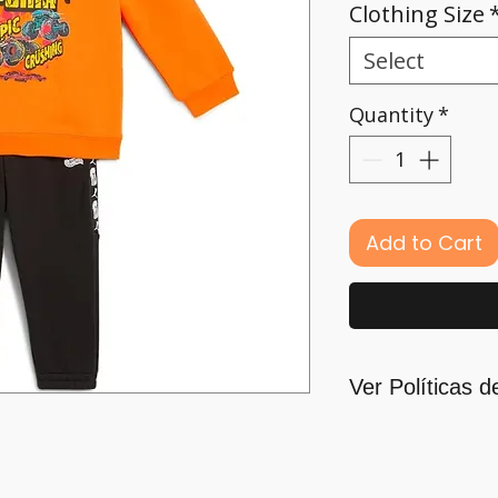
Clothing Size
Select
Quantity
*
Add to Cart
Ver Políticas d
Para quienes for
principal motivaci
nos guiamos por l