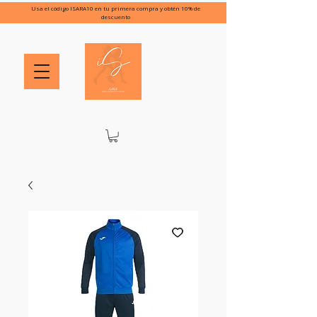
Usa el código ISARA10 en tu primera compra y obtén 10% de
descuento