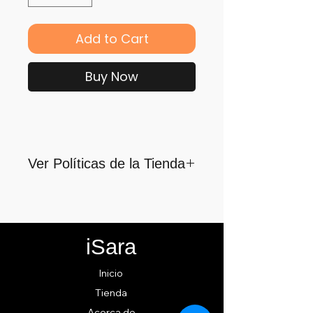
Add to Cart
Buy Now
Ver Políticas de la Tienda
Para quienes formamos parte
de iSara nuestra principal
motivación es su satisfacción,
iSara
por ello nos guiamos por los
siguientes lineamientos para
Inicio
ofrecerlo y cumplirlo...
Tienda
Acerca de