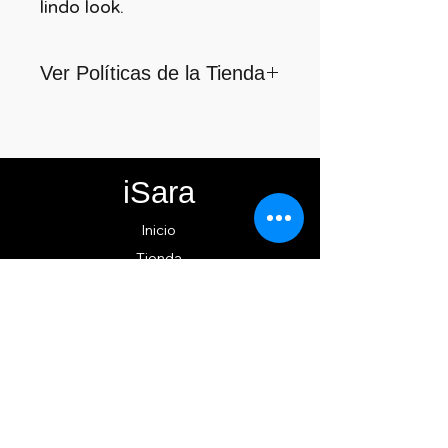
lindo look.
Ver Políticas de la Tienda
Para quienes formamos parte
de iSara nuestra principal
motivación es su satisfacción,
iSara
por ello nos guiamos por los
siguientes lineamientos para
Inicio
ofrecerlo y cumplirlo...
Tienda
Acerca de
Contacto
EXPERIENCIA iSara
Política
de la tienda
Métodos de pago