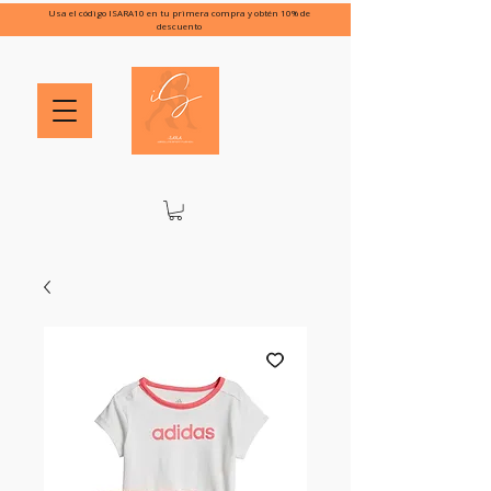
Usa el código ISARA10 en tu primera compra y obtén 10% de
descuento