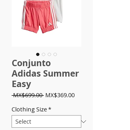
Conjunto
Adidas Summer
Easy
Regular
Sale
 MX$699.00 
MX$369.00
Price
Price
Clothing Size
*