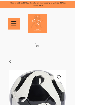
Usa el código ISARA10 en tu primera compra y obtén 10% de
descuento